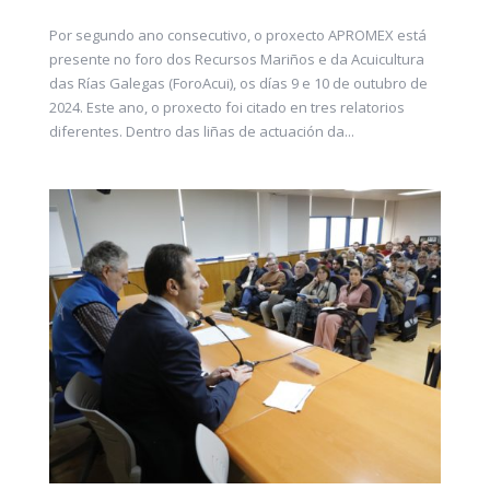
Por segundo ano consecutivo, o proxecto APROMEX está
presente no foro dos Recursos Mariños e da Acuicultura
das Rías Galegas (ForoAcui), os días 9 e 10 de outubro de
2024. Este ano, o proxecto foi citado en tres relatorios
diferentes. Dentro das liñas de actuación da...