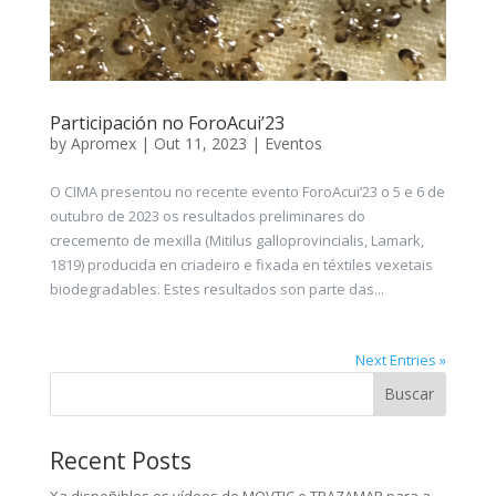
Participación no ForoAcui’23
by
Apromex
|
Out 11, 2023
|
Eventos
O CIMA presentou no recente evento ForoAcui’23 o 5 e 6 de
outubro de 2023 os resultados preliminares do
crecemento de mexilla (Mitilus galloprovincialis, Lamark,
1819) producida en criadeiro e fixada en téxtiles vexetais
biodegradables. Estes resultados son parte das...
Next Entries »
Buscar
Recent Posts
Xa dispoñibles os vídeos de MOVTIC e TRAZAMAR para a