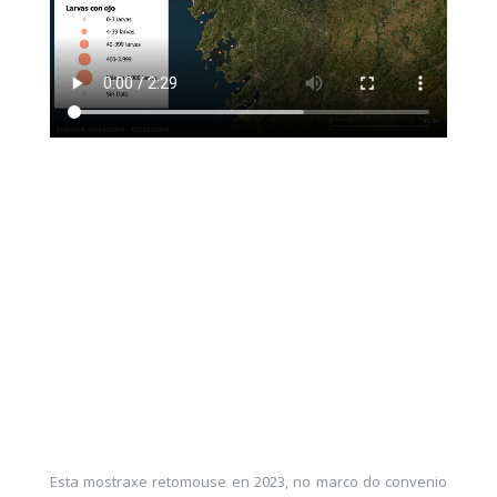
Esta mostraxe retomouse en 2023, no marco
do
convenio