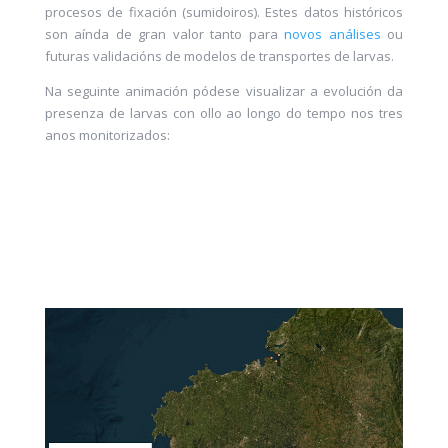
procesos de fixación (sumidoiros). Estes datos históricos
son aínda de gran valor tanto para
novos análises
ou
futuras validacións de modelos de transportes de larvas.
Na seguinte animación pódese visualizar a evolución da
presenza de larvas con ollo ao longo
do
tempo nos tres
anos monitorizados: