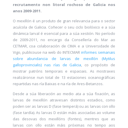
recrutamento non litoral rochoso de Galicia nos
anos 2009-2011.
O mexillón é un produto de gran relevancia para o sector
acuícola de Galicia. Coñecer o seu ciclo biolóxico e a súa
dinámica larval é esencial para a súa xestión. No período
de 2009-2011, no encargo da Consellería
do
Mar
ao
CETMAR, coa colaboración de CIMA e a Universidade de
Vigo, publicouse na web
do
INTECMAR
informes semanais
sobre abundancia de larvas de mexillón (Mytilus
galloprovincialis) nas rías de Galicia
, co propósito de
mostrar patróns temporais e espaciais. As mostraxes
realizáronse nun total de 13 estaciones oceanográficas
repartidas nas ría Baixas e na ría de Ares-Betanzos.
Desde a súa liberación ao medio ata a súa fixación, as
larvas de mexillón atravesan distintos estadios, como
poden ser as larvas D (fase temperá) ou as larvas con ollo
(fase tardía). As larvas D están máis asociadas ao volume
das desovas dos mexillóns (fontes), mentres que as
larvas con ollo están máis próximas no tempo aos