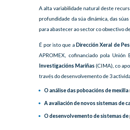
A alta variabilidade natural deste recu
profundidade da súa dinámica, das súas 
para abastecer ao sector co obxectivo de 
É por isto que a
Dirección Xeral de Pes
APROMEX, cofinanciado pola Unión 
Investigacións Mariñas
(CIMA),
co apo
través do desenvolvemento de 3 activid
O análise das poboacións de mexilla 
A avaliación de novos sistemas de c
O desenvolvemento de sistemas de p