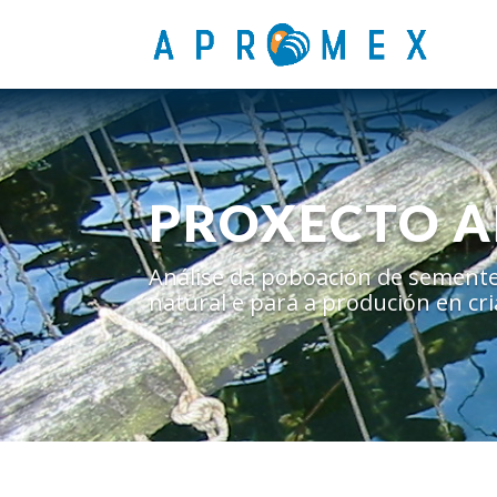
PROXECTO 
Análise da poboación de semente 
natural e para a produción en cri