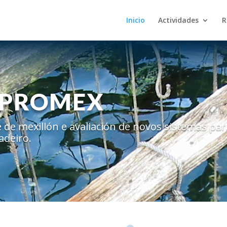
Inicio
Actividades
R
APROMEX
de mexillón e avaliación de novos sistemas par
adeiro.